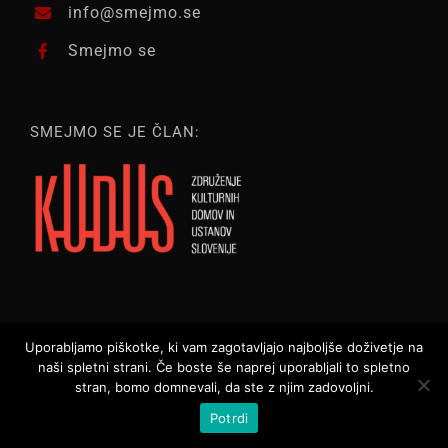
info@smejmo.se
Smejmo se
SMEJMO SE JE ČLAN:
Uporabljamo piškotke, ki vam zagotavljajo najboljše doživetje na
naši spletni strani. Če boste še naprej uporabljali to spletno
Vse pravice pridržane ©
2026 | Smejmo.se |
Webtim d.o.o.
stran, bomo domnevali, da ste z njim zadovoljni.
Potrdi