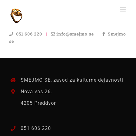
Skip
to
content
051 606 220
|
info@smejmo.se
|
Smejmo
se
SMEJMO SE, zavod za kulturne dejavnosti
Nova vas 26,
4205 Preddvor
051 606 220