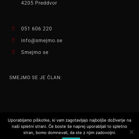
4205 Preddvor
051 606 220
info@smejmo.se
Smejmo se
SMEJMO SE JE ČLAN:
Uporabljamo piškotke, ki vam zagotavljajo najboljše doživetje na
naši spletni strani. Če boste še naprej uporabljali to spletno
stran, bomo domnevali, da ste z njim zadovoljni.
Vse pravice pridržane ©
2026 | Smejmo.se |
Webtim d.o.o.