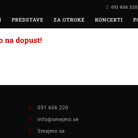
051 606 220
I
PREDSTAVE
ZA OTROKE
KONCERTI
P
o na dopust!
051 606 220
info@smejmo.se
Smejmo se