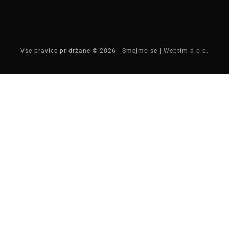
Vse pravice pridržane ©
2026 | Smejmo.se |
Webtim d.o.o.