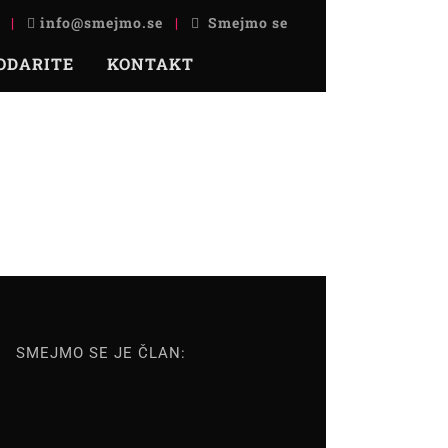
|
info@smejmo.se
|
Smejmo se
ODARITE
KONTAKT
SMEJMO SE JE ČLAN: