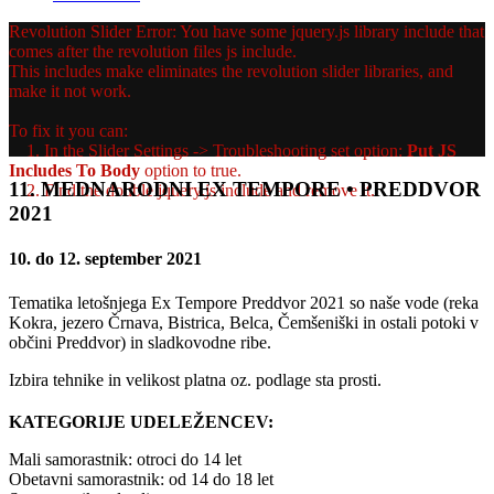
Revolution Slider Error: You have some jquery.js library include that
comes after the revolution files js include.
This includes make eliminates the revolution slider libraries, and
make it not work.
To fix it you can:
1. In the Slider Settings -> Troubleshooting set option:
Put JS
Includes To Body
option to true.
11. MEDNARODNI EX TEMPORE • PREDDVOR
2. Find the double jquery.js include and remove it.
2021
10. do 12. september 2021
Tematika letošnjega Ex Tempore Preddvor 2021 so naše vode (reka
Kokra, jezero Črnava, Bistrica, Belca, Čemšeniški in ostali potoki v
občini Preddvor) in sladkovodne ribe.
Izbira tehnike in velikost platna oz. podlage sta prosti.
KATEGORIJE UDELEŽENCEV:
Mali samorastnik: otroci do 14 let
Obetavni samorastnik: od 14 do 18 let