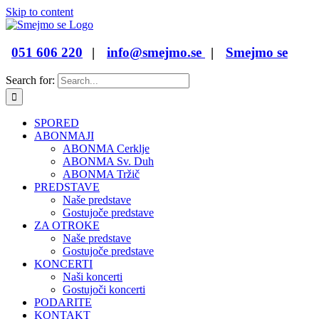
Skip to content
051 606 220
|
info@smejmo.se
|
Smejmo se
Search for:
SPORED
ABONMAJI
ABONMA Cerklje
ABONMA Sv. Duh
ABONMA Tržič
PREDSTAVE
Naše predstave
Gostujoče predstave
ZA OTROKE
Naše predstave
Gostujoče predstave
KONCERTI
Naši koncerti
Gostujoči koncerti
PODARITE
KONTAKT