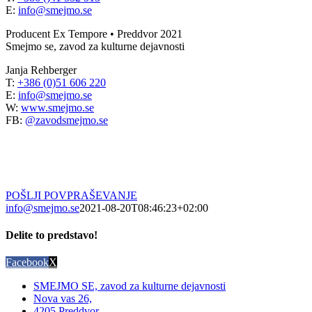
E:
info@smejmo.se
Producent Ex Tempore • Preddvor 2021
Smejmo se, zavod za kulturne dejavnosti
Janja Rehberger
T:
+386 (0)51 606 220
E:
info@smejmo.se
W:
www.smejmo.se
FB:
@zavodsmejmo.se
POŠLJI POVPRAŠEVANJE
info@smejmo.se
2021-08-20T08:46:23+02:00
Delite to predstavo!
Facebook
X
SMEJMO SE, zavod za kulturne dejavnosti
Nova vas 26,
4205 Preddvor