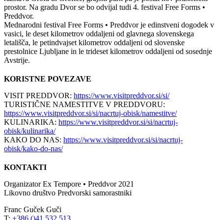
prostor. Na gradu Dvor se bo odvijal tudi 4. festival Free Forms •
Preddvor.
Mednarodni festival Free Forms • Preddvor je edinstveni dogodek v
vasici, le deset kilometrov oddaljeni od glavnega slovenskega
letališča, le petindvajset kilometrov oddaljeni od slovenske
prestolnice Ljubljane in le trideset kilometrov oddaljeni od sosednje
Avstrije.
KORISTNE POVEZAVE
VISIT PREDDVOR:
https://www.visitpreddvor.si/si/
TURISTIČNE NAMESTITVE V PREDDVORU:
https://www.visitpreddvor.si/si/nacrtuj-obisk/namestitve/
KULINARIKA:
https://www.visitpreddvor.si/si/nacrtuj-
obisk/kulinarika/
KAKO DO NAS:
https://www.visitpreddvor.si/si/nacrtuj-
obisk/kako-do-nas/
KONTAKTI
Organizator Ex Tempore • Preddvor 2021
Likovno društvo Predvorski samorastniki
Franc Guček Guči
T:
+386 ()41 532 513