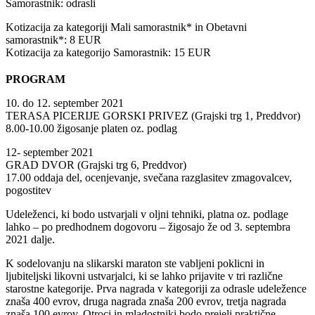
Samorastnik: odrasli
Kotizacija za kategoriji Mali samorastnik* in Obetavni
samorastnik*: 8 EUR
Kotizacija za kategorijo Samorastnik: 15 EUR
PROGRAM
10. do 12. september 2021
TERASA PICERIJE GORSKI PRIVEZ (Grajski trg 1, Preddvor)
8.00-10.00 žigosanje platen oz. podlag
12- september 2021
GRAD DVOR (Grajski trg 6, Preddvor)
17.00 oddaja del, ocenjevanje, svečana razglasitev zmagovalcev,
pogostitev
Udeleženci, ki bodo ustvarjali v oljni tehniki, platna oz. podlage
lahko – po predhodnem dogovoru – žigosajo že od 3. septembra
2021 dalje.
K sodelovanju na slikarski maraton ste vabljeni poklicni in
ljubiteljski likovni ustvarjalci, ki se lahko prijavite v tri različne
starostne kategorije. Prva nagrada v kategoriji za odrasle udeležence
znaša 400 evrov, druga nagrada znaša 200 evrov, tretja nagrada
znaša 100 evrov. Otroci in mladostniki bodo prejeli praktične