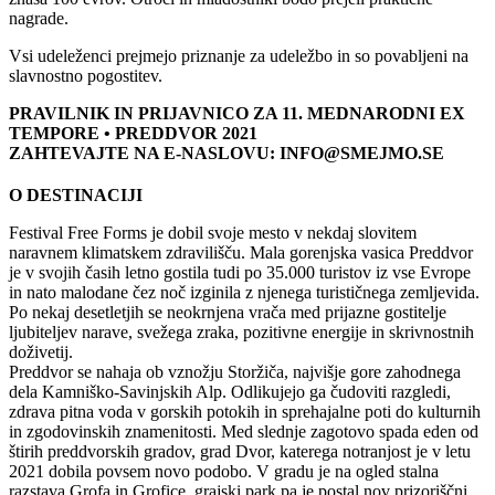
nagrade.
Vsi udeleženci prejmejo priznanje za udeležbo in so povabljeni na
slavnostno pogostitev.
PRAVILNIK IN PRIJAVNICO ZA 11. MEDNARODNI EX
TEMPORE • PREDDVOR 2021
ZAHTEVAJTE NA E-NASLOVU: INFO@SMEJMO.SE
O DESTINACIJI
Festival Free Forms je dobil svoje mesto v nekdaj slovitem
naravnem klimatskem zdravilišču. Mala gorenjska vasica Preddvor
je v svojih časih letno gostila tudi po 35.000 turistov iz vse Evrope
in nato malodane čez noč izginila z njenega turističnega zemljevida.
Po nekaj desetletjih se neokrnjena vrača med prijazne gostitelje
ljubiteljev narave, svežega zraka, pozitivne energije in skrivnostnih
doživetij.
Preddvor se nahaja ob vznožju Storžiča, najvišje gore zahodnega
dela Kamniško-Savinjskih Alp. Odlikujejo ga čudoviti razgledi,
zdrava pitna voda v gorskih potokih in sprehajalne poti do kulturnih
in zgodovinskih znamenitosti. Med slednje zagotovo spada eden od
štirih preddvorskih gradov, grad Dvor, katerega notranjost je v letu
2021 dobila povsem novo podobo. V gradu je na ogled stalna
razstava Grofa in Grofice, grajski park pa je postal nov prizoriščni