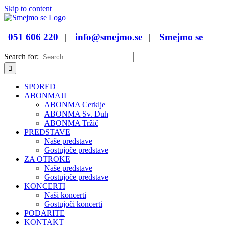
Skip to content
051 606 220
|
info@smejmo.se
|
Smejmo se
Search for:
SPORED
ABONMAJI
ABONMA Cerklje
ABONMA Sv. Duh
ABONMA Tržič
PREDSTAVE
Naše predstave
Gostujoče predstave
ZA OTROKE
Naše predstave
Gostujoče predstave
KONCERTI
Naši koncerti
Gostujoči koncerti
PODARITE
KONTAKT