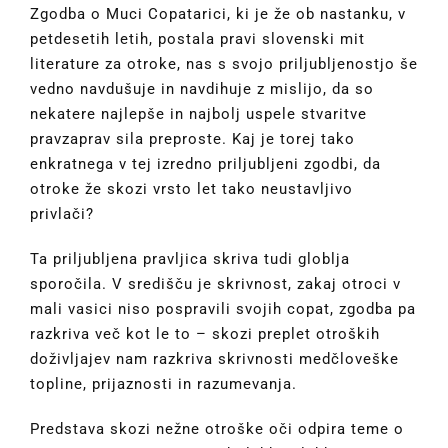
Zgodba o Muci Copatarici, ki je že ob nastanku, v
petdesetih letih, postala pravi slovenski mit
literature za otroke, nas s svojo priljubljenostjo še
vedno navdušuje in navdihuje z mislijo, da so
nekatere najlepše in najbolj uspele stvaritve
pravzaprav sila preproste. Kaj je torej tako
enkratnega v tej izredno priljubljeni zgodbi, da
otroke že skozi vrsto let tako neustavljivo
privlači?
Ta priljubljena pravljica skriva tudi globlja
sporočila. V središču je skrivnost, zakaj otroci v
mali vasici niso pospravili svojih copat, zgodba pa
razkriva več kot le to – skozi preplet otroških
doživljajev nam razkriva skrivnosti medčloveške
topline, prijaznosti in razumevanja.
Predstava skozi nežne otroške oči odpira teme o