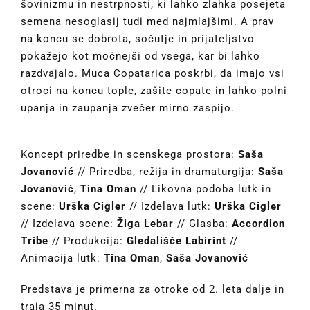
šovinizmu in nestrpnosti, ki lahko zlahka posejeta
semena nesoglasij tudi med najmlajšimi. A prav
na koncu se dobrota, sočutje in prijateljstvo
pokažejo kot močnejši od vsega, kar bi lahko
razdvajalo. Muca Copatarica poskrbi, da imajo vsi
otroci na koncu tople, zašite copate in lahko polni
upanja in zaupanja zvečer mirno zaspijo.
Koncept priredbe in scenskega prostora:
Saša
Jovanović
// Priredba, režija in dramaturgija:
Saša
Jovanović
,
Tina Oman
// Likovna podoba lutk in
scene:
Urška Cigler
// Izdelava lutk:
Urška Cigler
// Izdelava scene:
Žiga Lebar
// Glasba:
Accordion
Tribe
// Produkcija:
Gledališče Labirint
//
Animacija lutk:
Tina Oman
,
Saša Jovanović
Predstava je primerna za otroke od 2. leta dalje in
traja 35 minut.