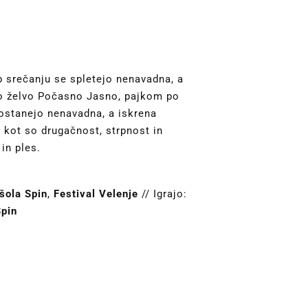
b srečanju se spletejo nenavadna, a
rno želvo Počasno Jasno, pajkom po
postanejo nenavadna, a iskrena
, kot so drugačnost, strpnost in
in ples.
šola Spin
,
Festival Velenje
// Igrajo:
Spin