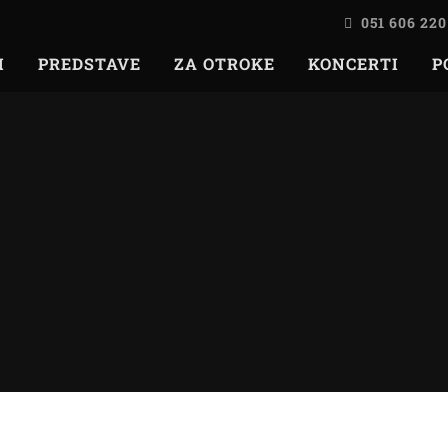
051 606 220
I
PREDSTAVE
ZA OTROKE
KONCERTI
P