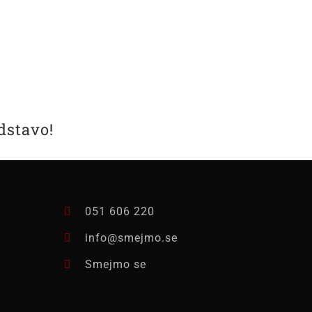
edstavo!
051 606 220
info@smejmo.se
Smejmo se