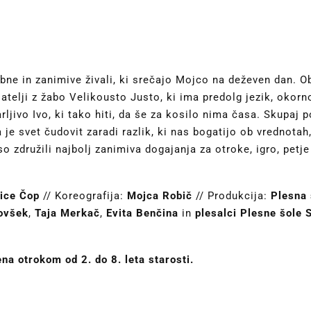
bne in zanimive živali, ki srečajo Mojco na deževen dan. O
jatelji z žabo Velikousto Justo, ki ima predolg jezik, oko
jivo Ivo, ki tako hiti, da še za kosilo nima časa. Skupaj 
a je svet čudovit zaradi razlik, ki nas bogatijo ob vrednotah
združili najbolj zanimiva dogajanja za otroke, igro, petje 
lice Čop
// Koreografija:
Mojca Robič
// Produkcija:
Plesna 
tovšek
,
Taja Merkač
,
Evita Benčina
in
plesalci Plesne šole 
na otrokom od 2. do 8. leta starosti.