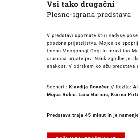
Vsi tako drugačni
Plesno-igrana predstava
V predstavi spoznate štiri nadvse pose
posebna prijateljstva. Mojca se spopri
imenu Mnogonogi Gogi in mravljico Marl
druščina prijateljev. Nauk zgodbe je, d
enakost. V odrskem kolažu predstave so 
Scenarij:
Klavdija Dovečer
// Režija:
A
Mojca Robič
,
Lana Đuričić
,
Korina Pir
Predstava traja 45 minut in je namenje