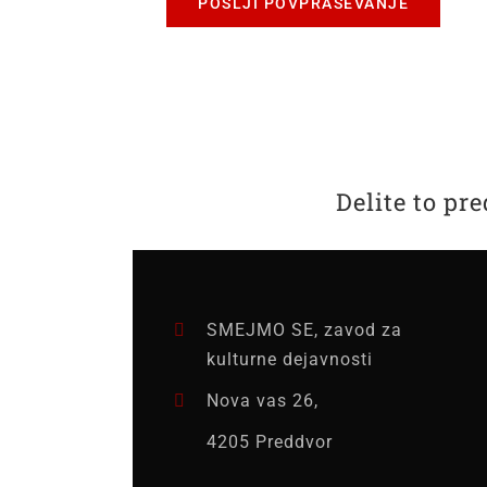
POŠLJI POVPRAŠEVANJE
Delite to pr
SMEJMO SE, zavod za
kulturne dejavnosti
Nova vas 26,
4205 Preddvor