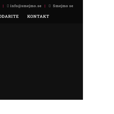
|
info@smejmo.se
|
Smejmo se
ODARITE
KONTAKT